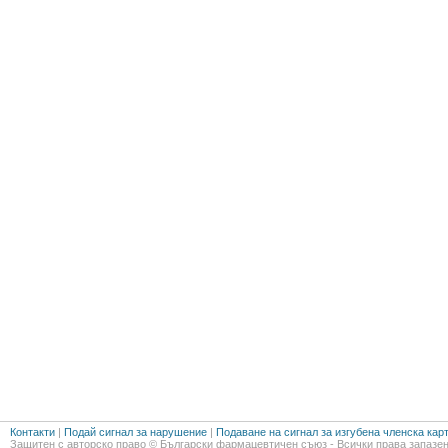
Контакти
|
Подай сигнал за нарушение
|
Подаване на сигнал за изгубена членска кар
Защитен с авторско право © Български фармацевтичен съюз - Всички права запазен