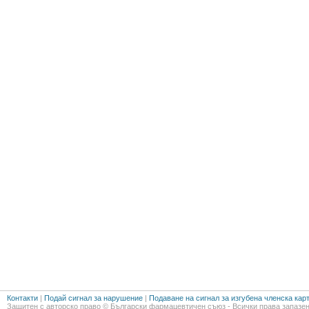
Контакти
|
Подай сигнал за нарушение
|
Подаване на сигнал за изгубена членска кар
Защитен с авторско право © Български фармацевтичен съюз - Всички права запазен