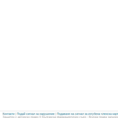
Контакти
|
Подай сигнал за нарушение
|
Подаване на сигнал за изгубена членска кар
Защитен с авторско право © Български фармацевтичен съюз - Всички права запазен