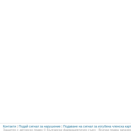
Контакти
|
Подай сигнал за нарушение
|
Подаване на сигнал за изгубена членска кар
Защитен с авторско право © Български фармацевтичен съюз - Всички права запазен