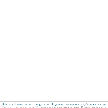
Контакти
|
Подай сигнал за нарушение
|
Подаване на сигнал за изгубена членска кар
Защитен с авторско право © Български фармацевтичен съюз - Всички права запазен