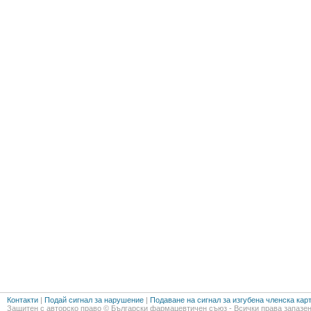
Контакти
|
Подай сигнал за нарушение
|
Подаване на сигнал за изгубена членска кар
Защитен с авторско право © Български фармацевтичен съюз - Всички права запазен