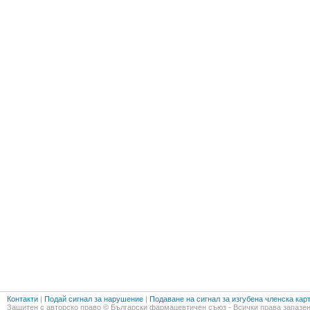
Контакти
|
Подай сигнал за нарушение
|
Подаване на сигнал за изгубена членска кар
Защитен с авторско право © Български фармацевтичен съюз - Всички права запазен