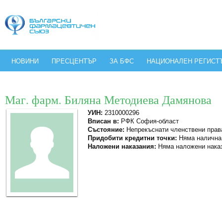
НОВИНИ
ПРЕСЦЕНТЪР
ЗА БФС
НАЦИОНАЛЕН РЕГИСТ
Маг. фарм. Биляна Методиева Дамянова
УИН:
2310000296
Вписан в:
РФК София-област
Състояние:
Непрекъснати членствени прав
Придобити кредитни точки:
Няма налична
Наложени наказания:
Няма наложени нака