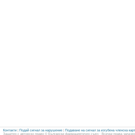
Контакти
|
Подай сигнал за нарушение
|
Подаване на сигнал за изгубена членска кар
Защитен с авторско право © Български фармацевтичен съюз - Всички права запазен