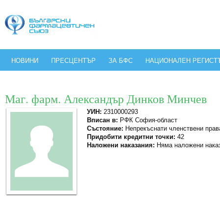
НОВИНИ
ПРЕСЦЕНТЪР
ЗА БФС
НАЦИОНАЛЕН РЕГИСТ
Маг. фарм. Александър Динков Минчев
УИН:
2310000293
Вписан в:
РФК София-област
Състояние:
Непрекъснати членствени прав
Придобити кредитни точки:
42
Наложени наказания:
Няма наложени нака