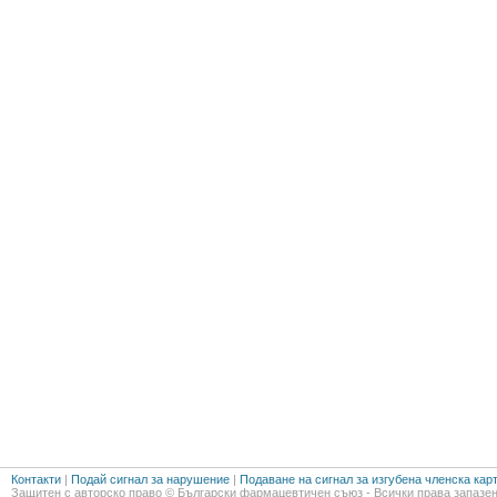
Контакти
|
Подай сигнал за нарушение
|
Подаване на сигнал за изгубена членска кар
Защитен с авторско право © Български фармацевтичен съюз - Всички права запазен