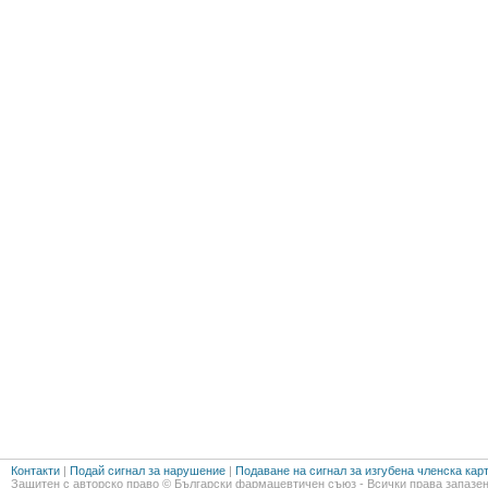
Контакти
|
Подай сигнал за нарушение
|
Подаване на сигнал за изгубена членска кар
Защитен с авторско право © Български фармацевтичен съюз - Всички права запазен