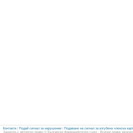
Контакти
|
Подай сигнал за нарушение
|
Подаване на сигнал за изгубена членска кар
Защитен с авторско право © Български фармацевтичен съюз - Всички права запазен