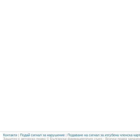
Контакти
|
Подай сигнал за нарушение
|
Подаване на сигнал за изгубена членска кар
Защитен с авторско право © Български фармацевтичен съюз - Всички права запазен