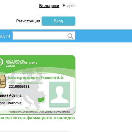
Български
English
Регистрация
Вход
АКТИ
2210005931
на / Adelina
ва / Ivanova
 на магистър-фармацевта е валидна