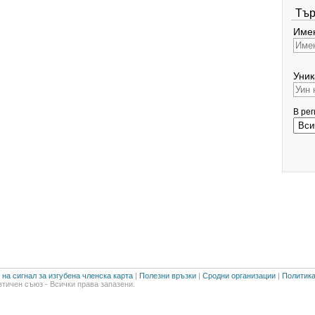
Тър
Имен
Уник
В ре
на сигнал за изгубена членска карта
|
Полезни връзки
|
Сродни организации
|
Политика
тичен съюз - Всички права запазени.