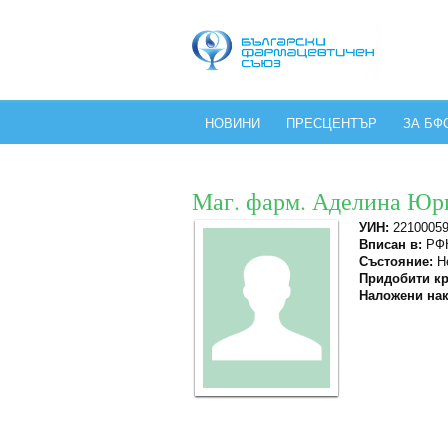
НОВИНИ
ПРЕСЦЕНТЪР
ЗА БФ
Маг. фарм. Аделина Юр
УИН:
2210005
Вписан в:
РФК
Състояние:
Не
Придобити кр
Наложени нак