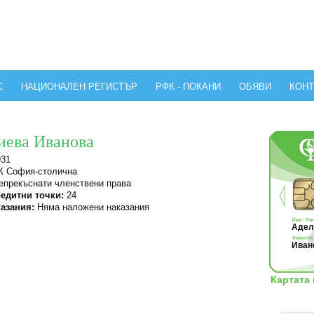
С
НАЦИОНАЛЕН РЕГИСТЪР
РФК - ПОКАНИ
ОБЯВИ
КОНТ
иева Иванова
931
 София-столична
прекъснати членствени права
едитни точки:
24
азания:
Няма наложени наказания
Адели
Ивано
Картата