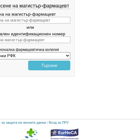
сене на магистър-фармацевт
а на магистър-фармацевт
или
ален идентификационен номер
гионална фармацевтична колегия
Търсене
 за защита на личните данни
|
Вход за ПРУ