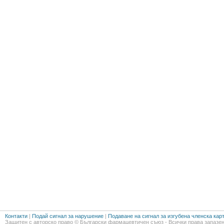
Контакти
|
Подай сигнал за нарушение
|
Подаване на сигнал за изгубена членска кар
Защитен с авторско право © Български фармацевтичен съюз - Всички права запазен