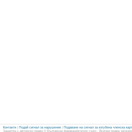
Контакти
|
Подай сигнал за нарушение
|
Подаване на сигнал за изгубена членска кар
Защитен с авторско право © Български фармацевтичен съюз - Всички права запазен