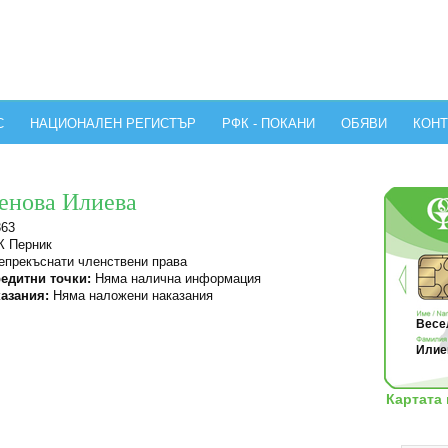
С
НАЦИОНАЛЕН РЕГИСТЪР
РФК - ПОКАНИ
ОБЯВИ
КОНТ
енова Илиева
363
 Перник
прекъснати членствени права
едитни точки:
Няма налична информация
азания:
Няма наложени наказания
Весел
Илиев
Картата