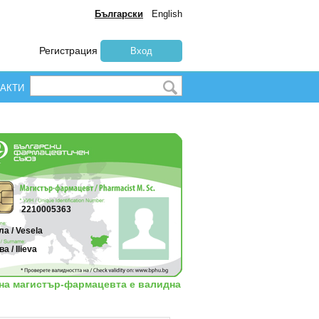
Български
English
Регистрация
Вход
АКТИ
2210005363
а / Vesela
а / Ilieva
 на магистър-фармацевта е валидна