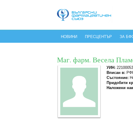
НОВИНИ
ПРЕСЦЕНТЪР
ЗА БФ
Маг. фарм. Весела Плам
УИН:
2210005
Вписан в:
РФК
Състояние:
Не
Придобити кр
Наложени нак