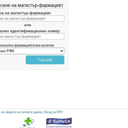
сене на магистър-фармацевт
а на магистър-фармацевт
или
ален идентификационен номер
гионална фармацевтична колегия
Търсене
 за защита на личните данни
|
Вход за ПРУ