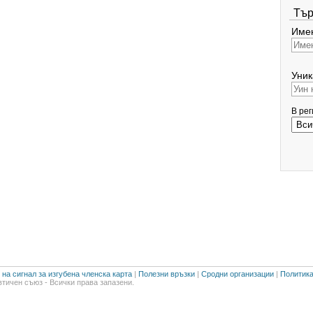
Тър
Имен
Уник
В ре
на сигнал за изгубена членска карта
|
Полезни връзки
|
Сродни организации
|
Политика
тичен съюз - Всички права запазени.