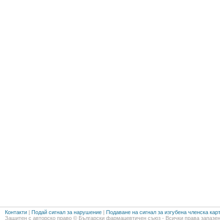
Контакти
|
Подай сигнал за нарушение
|
Подаване на сигнал за изгубена членска кар
Защитен с авторско право © Български фармацевтичен съюз - Всички права запазен