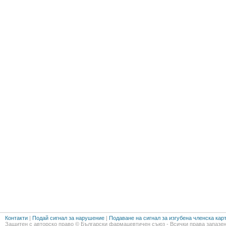
Контакти
|
Подай сигнал за нарушение
|
Подаване на сигнал за изгубена членска кар
Защитен с авторско право © Български фармацевтичен съюз - Всички права запазен