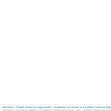
Контакти
|
Подай сигнал за нарушение
|
Подаване на сигнал за изгубена членска кар
Защитен с авторско право © Български фармацевтичен съюз - Всички права запазен