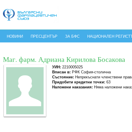
НОВИНИ
ПРЕСЦЕНТЪР
ЗА БФС
НАЦИОНАЛЕН РЕГИСТ
Маг. фарм. Адриана Кирилова Босакова
УИН:
2210005025
Вписан в:
РФК София-столична
Състояние:
Непрекъснати членствени прав
Придобити кредитни точки:
63
Наложени наказания:
Няма наложени нака