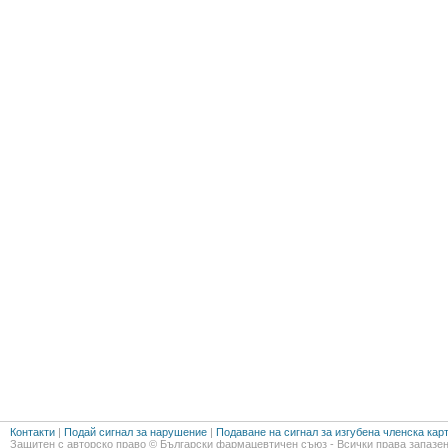
Контакти
|
Подай сигнал за нарушение
|
Подаване на сигнал за изгубена членска кар
Защитен с авторско право © Български фармацевтичен съюз - Всички права запазен