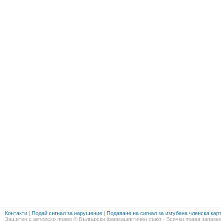
Контакти
|
Подай сигнал за нарушение
|
Подаване на сигнал за изгубена членска кар
Защитен с авторско право © Български фармацевтичен съюз - Всички права запазен