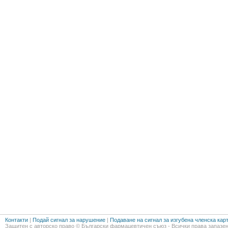
Контакти
|
Подай сигнал за нарушение
|
Подаване на сигнал за изгубена членска кар
Защитен с авторско право © Български фармацевтичен съюз - Всички права запазен