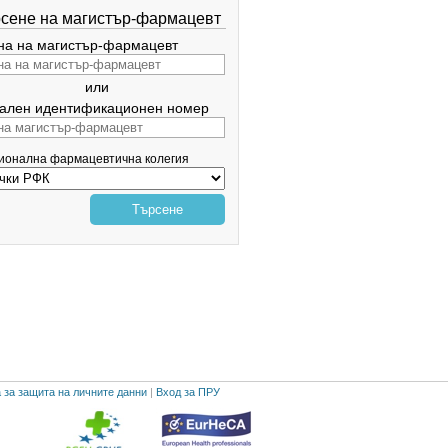
сене на магистър-фармацевт
а на магистър-фармацевт
или
ален идентификационен номер
гионална фармацевтична колегия
Търсене
 за защита на личните данни
|
Вход за ПРУ