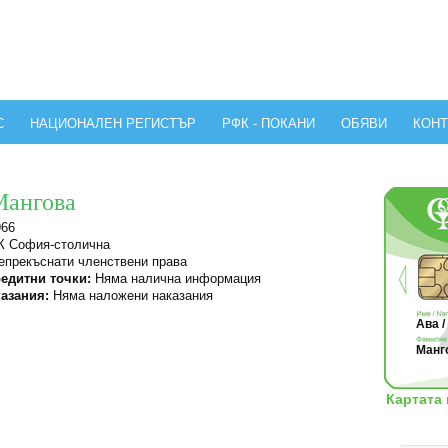
С
НАЦИОНАЛЕН РЕГИСТЪР
РФК - ПОКАНИ
ОБЯВИ
КОНТ
Мангова
966
 София-столична
прекъснати членствени права
едитни точки:
Няма налична информация
азания:
Няма наложени наказания
Ава /
Манг
Картата