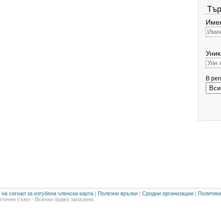
Тър
Имен
Уник
В ре
на сигнал за изгубена членска карта
|
Полезни връзки
|
Сродни организации
|
Политика
тичен съюз - Всички права запазени.