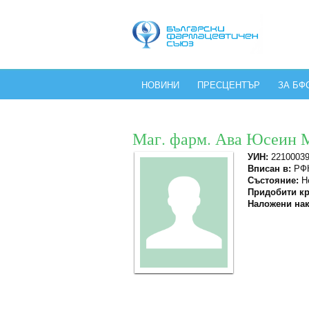
НОВИНИ
ПРЕСЦЕНТЪР
ЗА БФ
Маг. фарм. Ава Юсеин 
УИН:
2210003
Вписан в:
РФК
Състояние:
Не
Придобити кр
Наложени нак