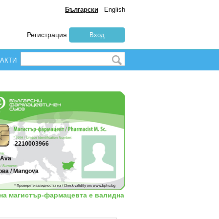
Български
English
Регистрация
Вход
АКТИ
2210003966
 Ava
ова / Mangova
 на магистър-фармацевта е валидна