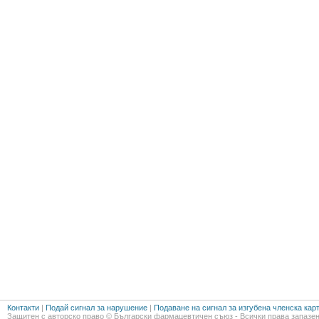
Контакти
|
Подай сигнал за нарушение
|
Подаване на сигнал за изгубена членска кар
Защитен с авторско право © Български фармацевтичен съюз - Всички права запазен