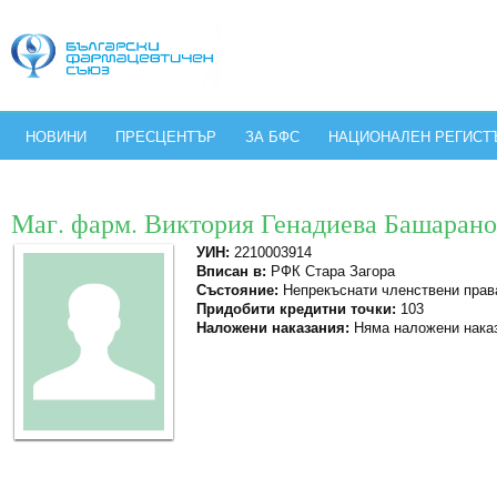
НОВИНИ
ПРЕСЦЕНТЪР
ЗА БФС
НАЦИОНАЛЕН РЕГИСТ
Маг. фарм. Виктория Генадиева Башарано
УИН:
2210003914
Вписан в:
РФК Стара Загора
Състояние:
Непрекъснати членствени прав
Придобити кредитни точки:
103
Наложени наказания:
Няма наложени нака