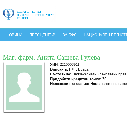
НОВИНИ
ПРЕСЦЕНТЪР
ЗА БФС
НАЦИОНАЛЕН РЕГИСТ
Маг. фарм. Анита Сашева Гулева
УИН:
2210003911
Вписан в:
РФК Враца
Състояние:
Непрекъснати членствени прав
Придобити кредитни точки:
75
Наложени наказания:
Няма наложени нака