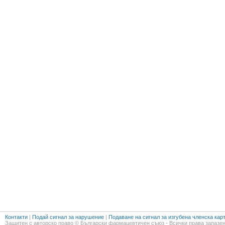
Контакти
|
Подай сигнал за нарушение
|
Подаване на сигнал за изгубена членска кар
Защитен с авторско право © Български фармацевтичен съюз - Всички права запазен