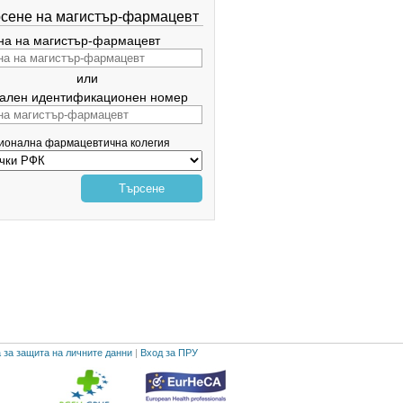
сене на магистър-фармацевт
а на магистър-фармацевт
или
ален идентификационен номер
гионална фармацевтична колегия
Търсене
 за защита на личните данни
|
Вход за ПРУ