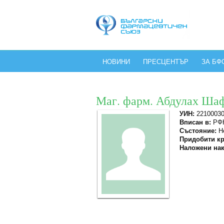
НОВИНИ
ПРЕСЦЕНТЪР
ЗА БФ
Маг. фарм. Абдулах Ша
УИН:
2210003
Вписан в:
РФК
Състояние:
Не
Придобити кр
Наложени нак