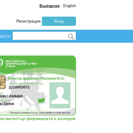
Български
English
Регистрация
Вход
АКТИ
2210003072
лах / Abdulah
 / Dehni
 на магистър-фармацевта е валидна