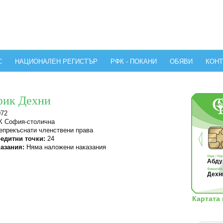
С
НАЦИОНАЛЕН РЕГИСТЪР
РФК - ПОКАНИ
ОБЯВИ
КОНТ
фик Дехни
072
 София-столична
прекъснати членствени права
едитни точки:
24
азания:
Няма наложени наказания
Абду
Дехни
Картата