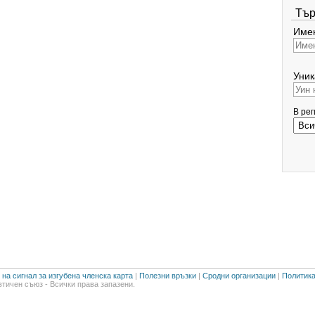
Тър
Имен
Уник
В ре
на сигнал за изгубена членска карта
|
Полезни връзки
|
Сродни организации
|
Политика
тичен съюз - Всички права запазени.