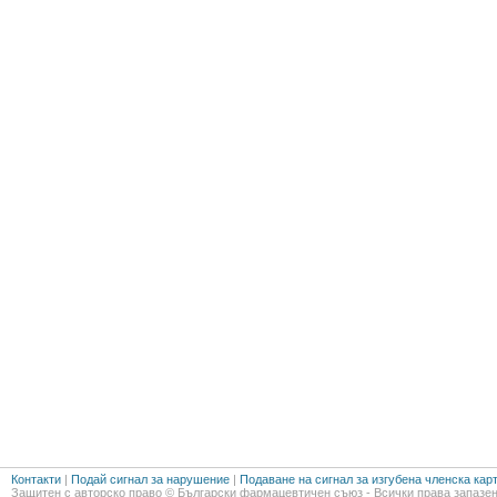
Контакти
|
Подай сигнал за нарушение
|
Подаване на сигнал за изгубена членска кар
Защитен с авторско право © Български фармацевтичен съюз - Всички права запазен