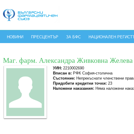
НОВИНИ
ПРЕСЦЕНТЪР
ЗА БФС
НАЦИОНАЛЕН РЕГИСТ
Маг. фарм. Александра Живковна Желева
УИН:
2210002690
Вписан в:
РФК София-столична
Състояние:
Непрекъснати членствени прав
Придобити кредитни точки:
23
Наложени наказания:
Няма наложени нака