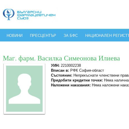
НОВИНИ
ПРЕСЦЕНТЪР
ЗА БФС
НАЦИОНАЛЕН РЕГИСТ
Маг. фарм. Василка Симеонова Илиева
УИН:
2210002238
Вписан в:
РФК София-област
Състояние:
Непрекъснати членствени прав
Придобити кредитни точки:
Няма налична
Наложени наказания:
Няма наложени нака