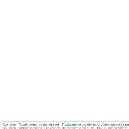
Контакти
|
Подай сигнал за нарушение
|
Подаване на сигнал за изгубена членска кар
Защитен с авторско право © Български фармацевтичен съюз - Всички права запазен