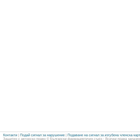
Контакти
|
Подай сигнал за нарушение
|
Подаване на сигнал за изгубена членска кар
Защитен с авторско право © Български фармацевтичен съюз - Всички права запазен