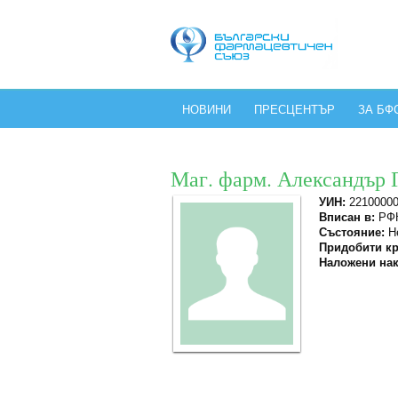
НОВИНИ
ПРЕСЦЕНТЪР
ЗА БФ
Маг. фарм. Александър 
УИН:
2210000
Вписан в:
РФК
Състояние:
Не
Придобити кр
Наложени нак