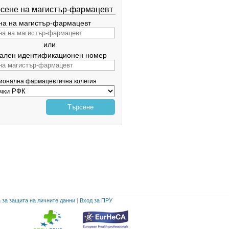
сене на магистър-фармацевт
а на магистър-фармацевт
или
ален идентификационен номер
гионална фармацевтична колегия
Търсене
 за защита на личните данни
|
Вход за ПРУ