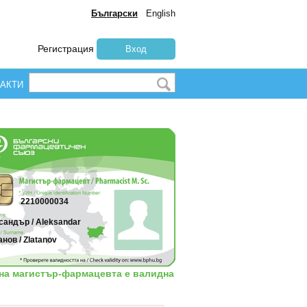
Български
English
Регистрация
Вход
АКТИ
2210000034
сандър / Aleksandar
нов / Zlatanov
 на магистър-фармацевта е валидна