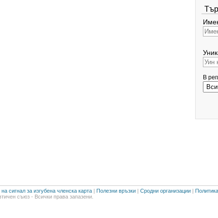
Тър
Имен
Уник
В ре
на сигнал за изгубена членска карта
|
Полезни връзки
|
Сродни организации
|
Политика
тичен съюз - Всички права запазени.