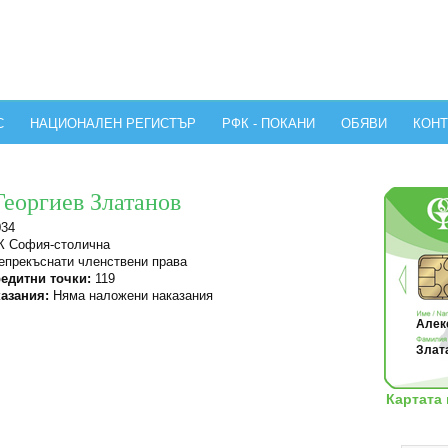
С
НАЦИОНАЛЕН РЕГИСТЪР
РФК - ПОКАНИ
ОБЯВИ
КОНТ
Георгиев Златанов
034
 София-столична
прекъснати членствени права
едитни точки:
119
азания:
Няма наложени наказания
Алек
Злата
Картата