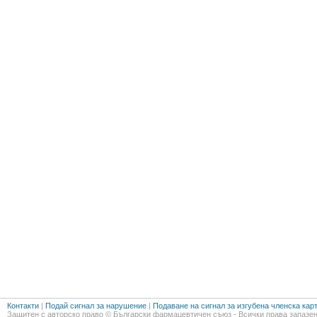
Контакти
|
Подай сигнал за нарушение
|
Подаване на сигнал за изгубена членска кар
Защитен с авторско право © Български фармацевтичен съюз - Всички права запазен