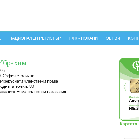
С
НАЦИОНАЛЕН РЕГИСТЪР
РФК - ПОКАНИ
ОБЯВИ
КОНТ
 Ибрахим
006
 София-столична
прекъснати членствени права
едитни точки:
80
азания:
Няма наложени наказания
Адел 
Ибрах
Картата