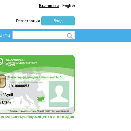
Български
English
Регистрация
Вход
АКТИ
1910000053
 / Aynil
/ Etem
 на магистър-фармацевта е валидна