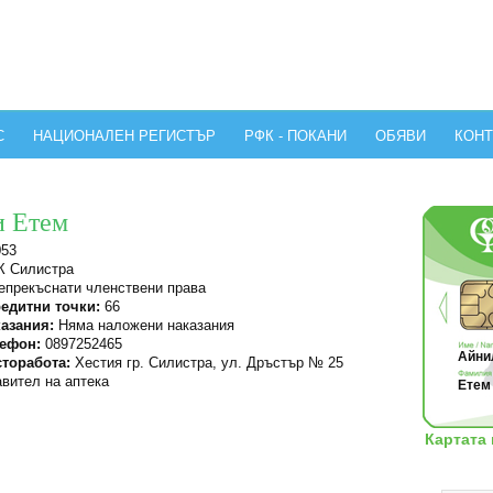
С
НАЦИОНАЛЕН РЕГИСТЪР
РФК - ПОКАНИ
ОБЯВИ
КОНТ
и Етем
053
 Силистра
прекъснати членствени права
едитни точки:
66
азания:
Няма наложени наказания
ефон:
0897252465
Айнил
торабота:
Хестия гр. Силистра, ул. Дръстър № 25
вител на аптека
Етем 
Картата