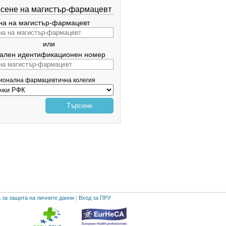
сене на магистър-фармацевт
а на магистър-фармацевт
или
ален идентификационен номер
гионална фармацевтична колегия
Търсене
 за защита на личните данни
|
Вход за ПРУ