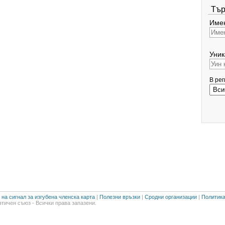
Тър
Имен
Уник
В ре
на сигнал за изгубена членска карта
|
Полезни връзки
|
Сродни организации
|
Политика
тичен съюз - Всички права запазени.