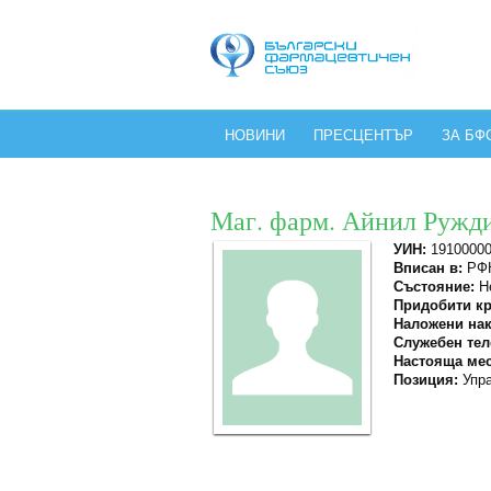
НОВИНИ
ПРЕСЦЕНТЪР
ЗА БФ
Маг. фарм. Айнил Ружд
УИН:
1910000
Вписан в:
РФК
Състояние:
Не
Придобити кр
Наложени нак
Служебен тел
Настояща мес
Позиция:
Упра