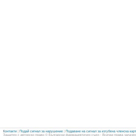
Контакти
|
Подай сигнал за нарушение
|
Подаване на сигнал за изгубена членска кар
Защитен с авторско право © Български фармацевтичен съюз - Всички права запазен