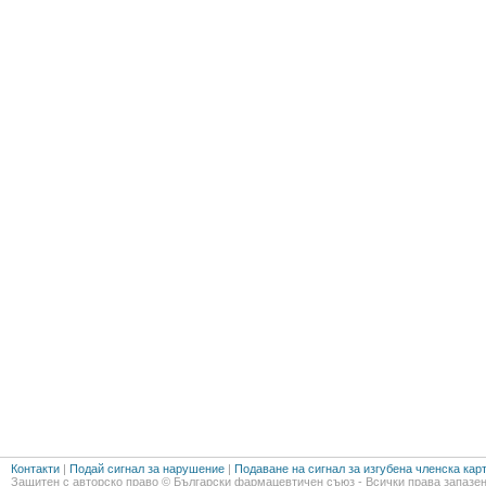
Контакти
|
Подай сигнал за нарушение
|
Подаване на сигнал за изгубена членска кар
Защитен с авторско право © Български фармацевтичен съюз - Всички права запазен