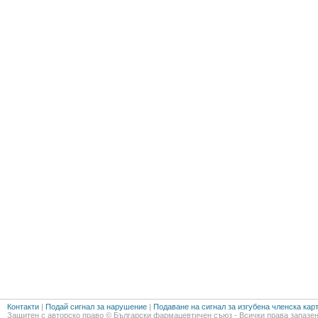
Контакти
|
Подай сигнал за нарушение
|
Подаване на сигнал за изгубена членска кар
Защитен с авторско право © Български фармацевтичен съюз - Всички права запазен