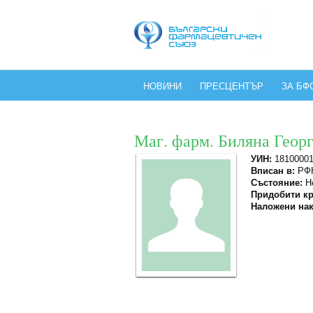
НОВИНИ
ПРЕСЦЕНТЪР
ЗА БФ
Маг. фарм. Биляна Геор
УИН:
1810000
Вписан в:
РФК
Състояние:
Не
Придобити кр
Наложени нак