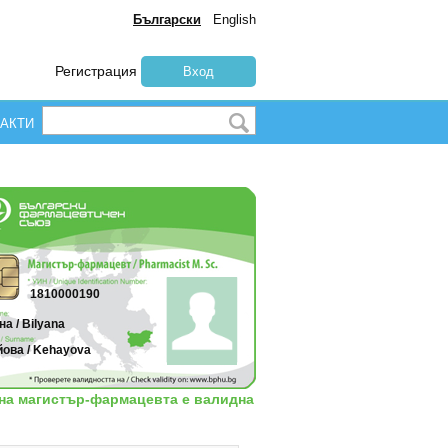
Български
English
Регистрация
Вход
АКТИ
1810000190
а / Bilyana
йова / Kehayova
 на магистър-фармацевта е валидна