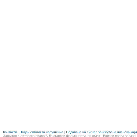
Контакти
|
Подай сигнал за нарушение
|
Подаване на сигнал за изгубена членска кар
Защитен с авторско право © Български фармацевтичен съюз - Всички права запазен