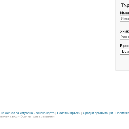
Тър
Имен
Уник
В ре
на сигнал за изгубена членска карта
|
Полезни връзки
|
Сродни организации
|
Политика
тичен съюз - Всички права запазени.