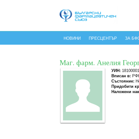
НОВИНИ
ПРЕСЦЕНТЪР
ЗА БФ
Маг. фарм. Анелия Геор
УИН:
1810000
Вписан в:
РФК
Състояние:
Не
Придобити кр
Наложени нак