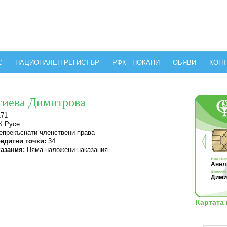
С
НАЦИОНАЛЕН РЕГИСТЪР
РФК - ПОКАНИ
ОБЯВИ
КОНТ
гиева Димитрова
171
 Русе
прекъснати членствени права
едитни точки:
34
азания:
Няма наложени наказания
Анели
Димит
Картата