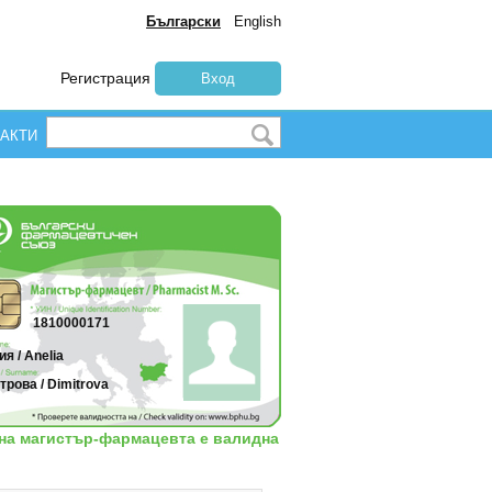
Български
English
Регистрация
Вход
АКТИ
1810000171
я / Anelia
рова / Dimitrova
 на магистър-фармацевта е валидна