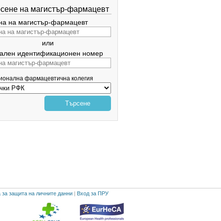
сене на магистър-фармацевт
а на магистър-фармацевт
или
ален идентификационен номер
гионална фармацевтична колегия
Търсене
 за защита на личните данни
|
Вход за ПРУ