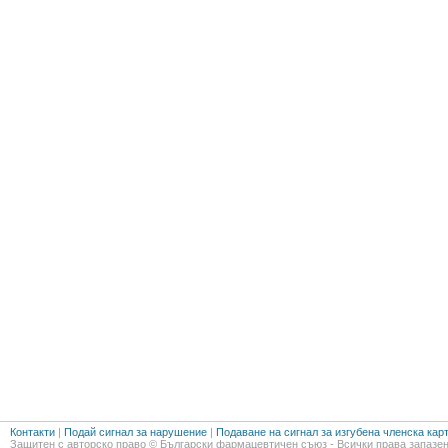
Контакти
|
Подай сигнал за нарушение
|
Подаване на сигнал за изгубена членска кар
Защитен с авторско право © Български фармацевтичен съюз - Всички права запазен