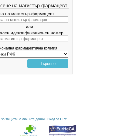
сене на магистър-фармацевт
а на магистър-фармацевт
или
ален идентификационен номер
гионална фармацевтична колегия
Търсене
 за защита на личните данни
|
Вход за ПРУ