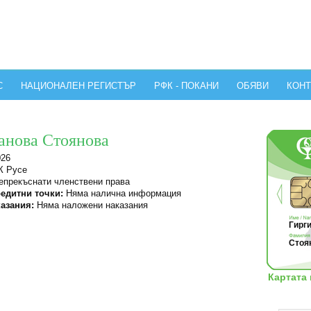
С
НАЦИОНАЛЕН РЕГИСТЪР
РФК - ПОКАНИ
ОБЯВИ
КОНТ
анова Стоянова
026
 Русе
прекъснати членствени права
едитни точки:
Няма налична информация
азания:
Няма наложени наказания
Гирги
Стоян
Картата