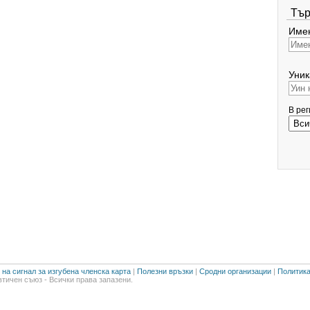
Тър
Имен
Уник
В ре
на сигнал за изгубена членска карта
|
Полезни връзки
|
Сродни организации
|
Политика
тичен съюз - Всички права запазени.