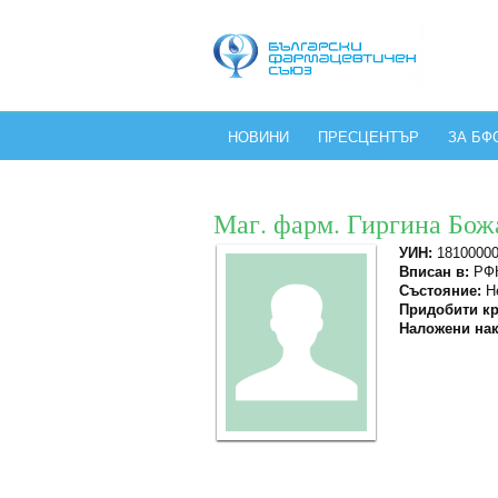
НОВИНИ
ПРЕСЦЕНТЪР
ЗА БФ
Маг. фарм. Гиргина Бож
УИН:
1810000
Вписан в:
РФК
Състояние:
Не
Придобити кр
Наложени нак