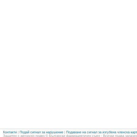
Контакти
|
Подай сигнал за нарушение
|
Подаване на сигнал за изгубена членска кар
Защитен с авторско право © Български фармацевтичен съюз - Всички права запазен