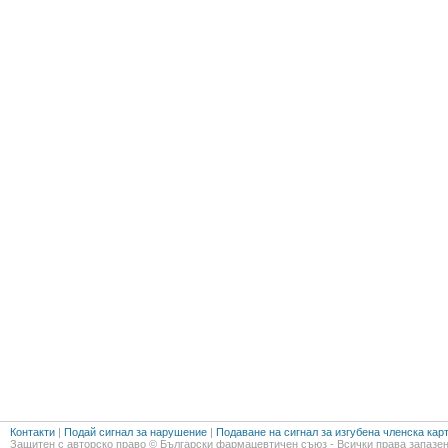
Контакти
|
Подай сигнал за нарушение
|
Подаване на сигнал за изгубена членска кар
Защитен с авторско право © Български фармацевтичен съюз - Всички права запазен