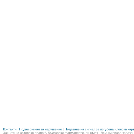
Контакти
|
Подай сигнал за нарушение
|
Подаване на сигнал за изгубена членска кар
Защитен с авторско право © Български фармацевтичен съюз - Всички права запазен