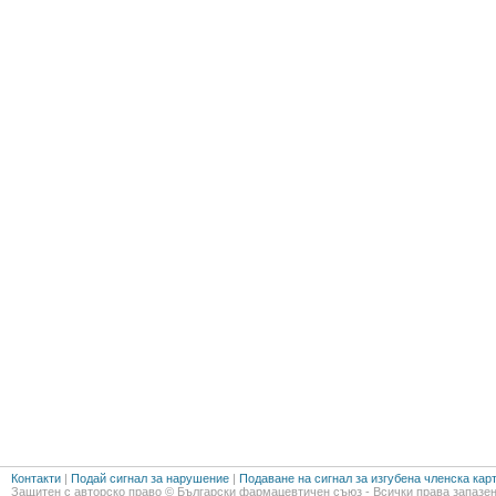
Контакти
|
Подай сигнал за нарушение
|
Подаване на сигнал за изгубена членска кар
Защитен с авторско право © Български фармацевтичен съюз - Всички права запазен