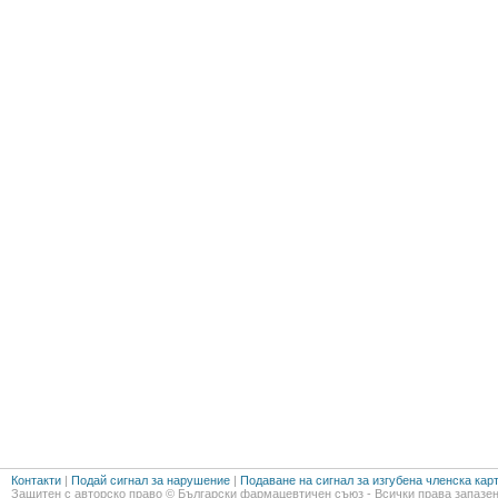
Контакти
|
Подай сигнал за нарушение
|
Подаване на сигнал за изгубена членска кар
Защитен с авторско право © Български фармацевтичен съюз - Всички права запазен