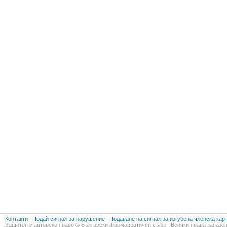
Контакти
|
Подай сигнал за нарушение
|
Подаване на сигнал за изгубена членска кар
Защитен с авторско право © Български фармацевтичен съюз - Всички права запазен