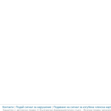
Контакти
|
Подай сигнал за нарушение
|
Подаване на сигнал за изгубена членска кар
Защитен с авторско право © Български фармацевтичен съюз - Всички права запазен