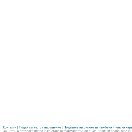
Контакти
|
Подай сигнал за нарушение
|
Подаване на сигнал за изгубена членска кар
Защитен с авторско право © Български фармацевтичен съюз - Всички права запазен