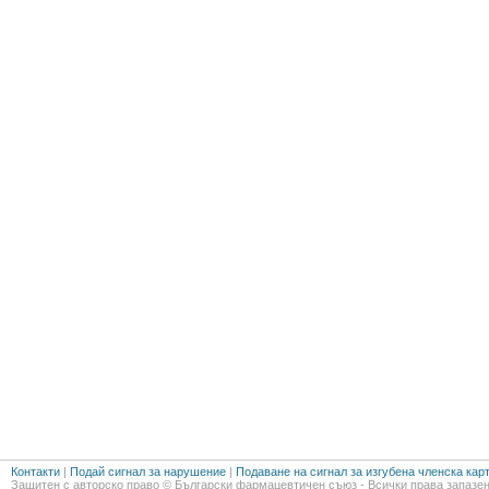
Контакти
|
Подай сигнал за нарушение
|
Подаване на сигнал за изгубена членска кар
Защитен с авторско право © Български фармацевтичен съюз - Всички права запазен